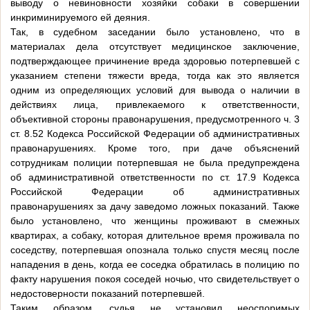
выводу о невиновности хозяйки собаки в совершении
инкриминируемого ей деяния.
Так, в судебном заседании было установлено, что в
материалах дела отсутствует медицинское заключение,
подтверждающее причинение вреда здоровью потерпевшей с
указанием степени тяжести вреда, тогда как это является
одним из определяющих условий для вывода о наличии в
действиях лица, привлекаемого к ответственности,
объективной стороны правонарушения, предусмотренного ч. 3
ст. 8.52 Кодекса Российской Федерации об административных
правонарушениях. Кроме того, при даче объяснений
сотрудникам полиции потерпевшая не была предупреждена
об административной ответственности по ст. 17.9 Кодекса
Российской Федерации об административных
правонарушениях за дачу заведомо ложных показаний. Также
было установлено, что женщины проживают в смежных
квартирах, а собаку, которая длительное время проживала по
соседству, потерпевшая опознала только спустя месяц после
нападения в день, когда ее соседка обратилась в полицию по
факту нарушения покоя соседей ночью, что свидетельствует о
недостоверности показаний потерпевшей.
Таким образом, судья не установил неоспоримых