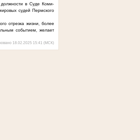
 должности в Суде Коми-
 мировых судей Пермского
ого отрезка жизни, более
ельным событием, желает
ковано 18.02.2025 15:41 (МСК)