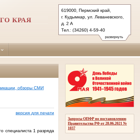
619000, Пермский край,
г. Кудымкар, ул. Леваневского,
ГО КРАЯ
д. 2 А
Тел.: (34260) 4-59-40
kudymkarsky.kpo@sudrf.ru
развернуть
ликации, обзоры СМИ
версия для печати
Запросы ОПФР по постановлению
Правительства РФ от 28.06.2021 №
1037
го специалиста 1 разряда