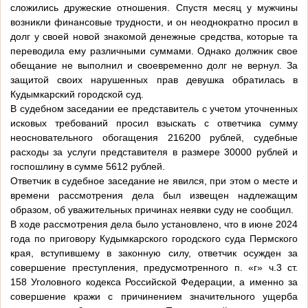
сложились дружеские отношения. Спустя месяц у мужчины
возникли финансовые трудности, и он неоднократно просил в
долг у своей новой знакомой денежные средства, которые та
переводила ему различными суммами. Однако должник свое
обещание не выполнил и своевременно долг не вернул. За
защитой своих нарушенных прав девушка обратилась в
Кудымкарский городской суд.
В судебном заседании ее представитель с учетом уточненных
исковых требований просил взыскать с ответчика сумму
неосновательного обогащения 216200 рублей, судебные
расходы за услуги представителя в размере 30000 рублей и
госпошлину в сумме 5612 рублей.
Ответчик в судебное заседание не явился, при этом о месте и
времени рассмотрения дела был извещен надлежащим
образом, об уважительных причинах неявки суду не сообщил.
В ходе рассмотрения дела было установлено, что в июне 2024
года по приговору Кудымкарского городского суда Пермского
края, вступившему в законную силу, ответчик осужден за
совершение преступления, предусмотренного п. «г» ч.3 ст.
158 Уголовного кодекса Российской Федерации, а именно за
совершение кражи с причинением значительного ущерба