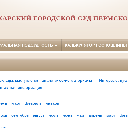
АРСКИЙ ГОРОДСКОЙ СУД ПЕРМСКО
РИАЛЬНАЯ ПОДСУДНОСТЬ
КАЛЬКУЛЯТОР ГОСПОШЛИНЫ
оклады, выступления, аналитические материалы
Интервью, пуб
нтактная информация
рель
март
февраль
январь
ябрь
сентябрь
август
июль
июнь
май
апрель
март
фев
брь