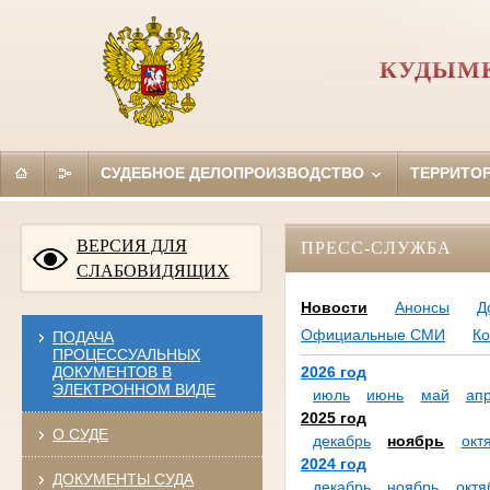
КУДЫМК
СУДЕБНОЕ ДЕЛОПРОИЗВОДСТВО
ТЕРРИТО
ВЕРСИЯ ДЛЯ
ПРЕСС-СЛУЖБА
СЛАБОВИДЯЩИХ
Новости
Анонсы
Д
Официальные СМИ
Ко
ПОДАЧА
ПРОЦЕССУАЛЬНЫХ
ДОКУМЕНТОВ В
2026 год
ЭЛЕКТРОННОМ ВИДЕ
июль
июнь
май
ап
2025 год
О СУДЕ
декабрь
ноябрь
окт
2024 год
ДОКУМЕНТЫ СУДА
декабрь
ноябрь
октя