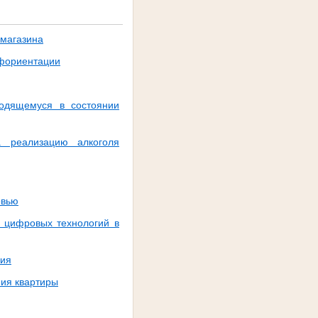
 магазина
офориентации
ходящемуся в состоянии
а реализацию алкоголя
овью
 цифровых технологий в
ния
ия квартиры