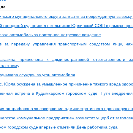
ода
нского муниципального округа заплатит за поврежденную вывеску
й городской суд принял школьников Юрлинской СОШ в рамках пр
овал автомобиль за повторное нетрезвое вождение
в за передачу управления транспортным средством лицу, на
агазина привлечена к административной ответственности з
нолетнему
удымкара осужден за угон автомобиля
с. Юрла осуждена за умышленное причинение тяжкого вреда здор
енная встреча в Кудымкарском городском суде: Пути внедрения
я» оштрафовано за совершение административного правонаруше
арское коммунальное предприятие» возместит ущерб от затоплен
ком городском суде впервые отметили День работника суда