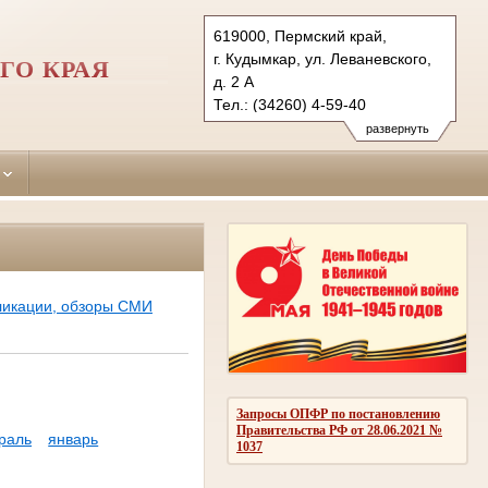
619000, Пермский край,
г. Кудымкар, ул. Леваневского,
ГО КРАЯ
д. 2 А
Тел.: (34260) 4-59-40
kudymkarsky.kpo@sudrf.ru
развернуть
ликации, обзоры СМИ
Запросы ОПФР по постановлению
Правительства РФ от 28.06.2021 №
раль
январь
1037