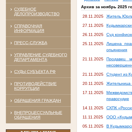
Архив за ноябрь 2025 г
СУДЕБНОЕ
ДЕЛОПРОИЗВОДСТВО
28.11.2025
Житель Юрли
27.11.2025
Кудымкарски
СПРАВОЧНАЯ
ИНФОРМАЦИЯ
26.11.2025
Суд конфиск
ПРЕСС-СЛУЖБА
25.11.2025
Лишена пра
опьянения
УПРАВЛЕНИЕ СУДЕБНОГО
21.11.2025
Продавец м
ДЕПАРТАМЕНТА
несовершен
СУДЫ СУБЪЕКТА РФ
21.11.2025
Студент из К
20.11.2025
Жительница 
ПРОТИВОДЕЙСТВИЕ
КОРРУПЦИИ
17.11.2025
Межведомств
правосудие
ОБРАЩЕНИЯ ГРАЖДАН
14.11.2025
СХПК «Росси
ВНЕПРОЦЕССУАЛЬНЫЕ
11.11.2025
ООО «Кудымк
ОБРАЩЕНИЯ
05.11.2025
В Кудымкарс