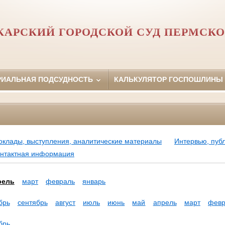
АРСКИЙ ГОРОДСКОЙ СУД ПЕРМСКО
РИАЛЬНАЯ ПОДСУДНОСТЬ
КАЛЬКУЛЯТОР ГОСПОШЛИНЫ
оклады, выступления, аналитические материалы
Интервью, пуб
нтактная информация
рель
март
февраль
январь
брь
сентябрь
август
июль
июнь
май
апрель
март
февр
брь