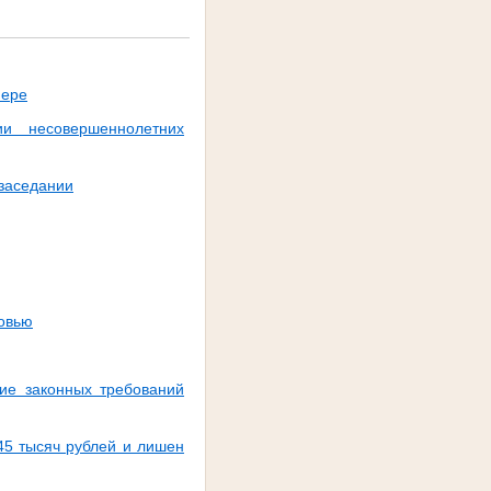
мере
и несовершеннолетних
 заседании
ровью
ние законных требований
45 тысяч рублей и лишен