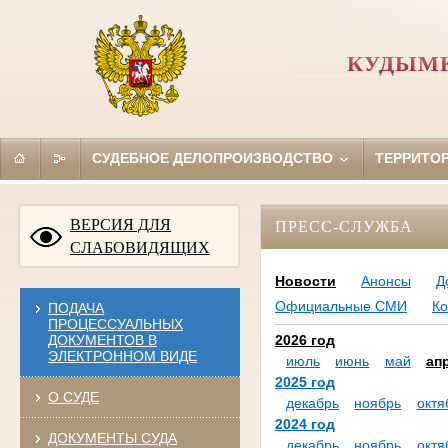
КУДЫМК
СУДЕБНОЕ ДЕЛОПРОИЗВОДСТВО
ТЕРРИТО
ВЕРСИЯ ДЛЯ
ПРЕСС-СЛУЖБА
СЛАБОВИДЯЩИХ
Новости
Анонсы
Д
Официальные СМИ
Ко
ПОДАЧА
ПРОЦЕССУАЛЬНЫХ
ДОКУМЕНТОВ В
2026 год
ЭЛЕКТРОННОМ ВИДЕ
июль
июнь
май
ап
2025 год
О СУДЕ
декабрь
ноябрь
октя
2024 год
ДОКУМЕНТЫ СУДА
декабрь
ноябрь
октя