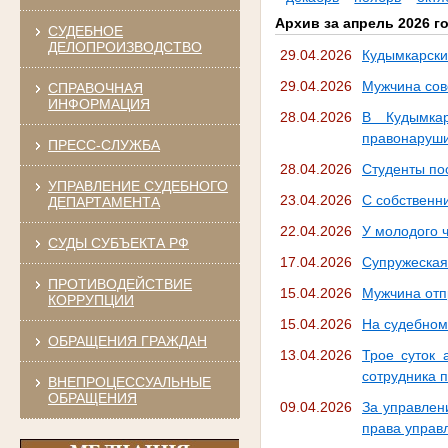
Архив за апрель 2026 г
СУДЕБНОЕ
ДЕЛОПРОИЗВОДСТВО
29.04.2026
Кудымкарски
29.04.2026
Мужчина сов
СПРАВОЧНАЯ
ИНФОРМАЦИЯ
28.04.2026
В Кудымка
правонаруш
ПРЕСС-СЛУЖБА
28.04.2026
Студенты по
УПРАВЛЕНИЕ СУДЕБНОГО
23.04.2026
С собственн
ДЕПАРТАМЕНТА
22.04.2026
У молодого 
СУДЫ СУБЪЕКТА РФ
17.04.2026
Супружеская
ПРОТИВОДЕЙСТВИЕ
15.04.2026
Мужчина отп
КОРРУПЦИИ
15.04.2026
На судебном
ОБРАЩЕНИЯ ГРАЖДАН
13.04.2026
Трое суток 
сотрудника 
ВНЕПРОЦЕССУАЛЬНЫЕ
ОБРАЩЕНИЯ
09.04.2026
За управлен
права управ