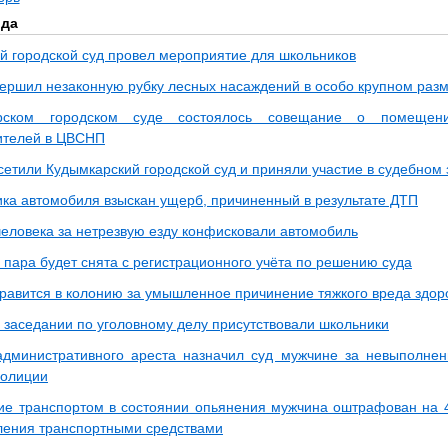
ода
й городской суд провел мероприятие для школьников
ершил незаконную рубку лесных насаждений в особо крупном раз
рском городском суде состоялось совещание о помещени
ителей в ЦВСНП
сетили Кудымкарский городской суд и приняли участие в судебном
ика автомобиля взыскан ущерб, причиненный в результате ДТП
человека за нетрезвую езду конфисковали автомобиль
 пара будет снята с регистрационного учёта по решению суда
равится в колонию за умышленное причинение тяжкого вреда здо
 заседании по уголовному делу присутствовали школьники
административного ареста назначил суд мужчине за невыполне
полиции
ие транспортом в состоянии опьянения мужчина оштрафован на 
ления транспортными средствами