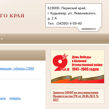
619000, Пермский край,
г. Кудымкар, ул. Леваневского,
ГО КРАЯ
д. 2 А
Тел.: (34260) 4-59-40
kudymkarsky.kpo@sudrf.ru
развернуть
ликации, обзоры СМИ
Запросы ОПФР по постановлению
Правительства РФ от 28.06.2021 №
аль
январь
1037