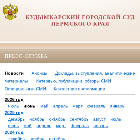
КУДЫМКАРСКИЙ ГОРОДСКОЙ СУД
ПЕРМСКОГО КРАЯ
ПРЕСС-СЛУЖБА
Новости
Анонсы
Доклады, выступления, аналитические
материалы
Интервью, публикации, обзоры СМИ
Официальные СМИ
Контактная информация
2026 год
июль
июнь
май
апрель
март
февраль
январь
2025 год
декабрь
ноябрь
октябрь
сентябрь
август
июль
июнь
май
апрель
март
февраль
январь
2024 год
декабрь
ноябрь
октябрь