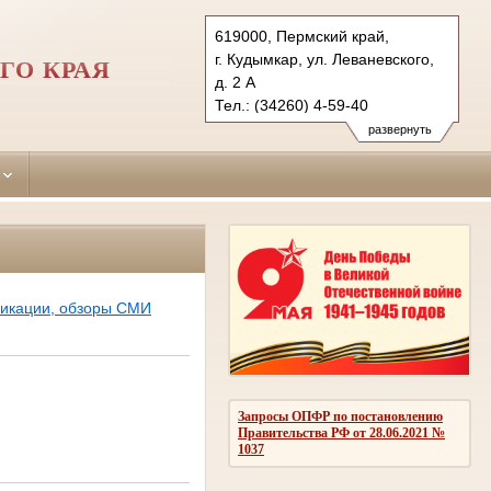
619000, Пермский край,
г. Кудымкар, ул. Леваневского,
ГО КРАЯ
д. 2 А
Тел.: (34260) 4-59-40
kudymkarsky.kpo@sudrf.ru
развернуть
ликации, обзоры СМИ
Запросы ОПФР по постановлению
Правительства РФ от 28.06.2021 №
1037