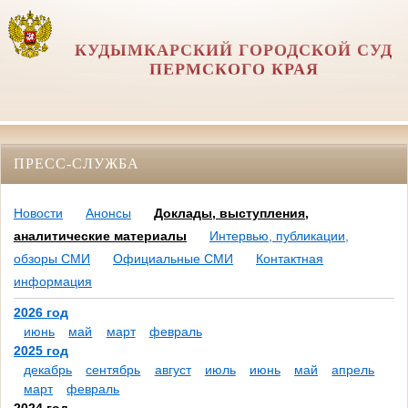
КУДЫМКАРСКИЙ ГОРОДСКОЙ СУД
ПЕРМСКОГО КРАЯ
ПРЕСС-СЛУЖБА
Новости
Анонсы
Доклады, выступления,
аналитические материалы
Интервью, публикации,
обзоры СМИ
Официальные СМИ
Контактная
информация
2026 год
июнь
май
март
февраль
2025 год
декабрь
сентябрь
август
июль
июнь
май
апрель
март
февраль