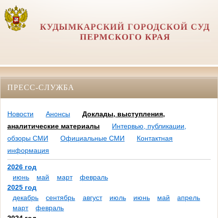
КУДЫМКАРСКИЙ ГОРОДСКОЙ СУД
ПЕРМСКОГО КРАЯ
ПРЕСС-СЛУЖБА
Новости
Анонсы
Доклады, выступления,
аналитические материалы
Интервью, публикации,
обзоры СМИ
Официальные СМИ
Контактная
информация
2026 год
июнь
май
март
февраль
2025 год
декабрь
сентябрь
август
июль
июнь
май
апрель
март
февраль