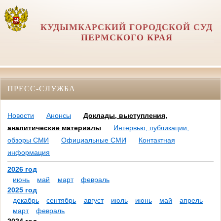
КУДЫМКАРСКИЙ ГОРОДСКОЙ СУД
ПЕРМСКОГО КРАЯ
ПРЕСС-СЛУЖБА
Новости
Анонсы
Доклады, выступления,
аналитические материалы
Интервью, публикации,
обзоры СМИ
Официальные СМИ
Контактная
информация
2026 год
июнь
май
март
февраль
2025 год
декабрь
сентябрь
август
июль
июнь
май
апрель
март
февраль