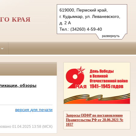
619000, Пермский край,
г. Кудымкар, ул. Леваневского,
ГО КРАЯ
д. 2 А
Тел.: (34260) 4-59-40
kudymkarsky.kpo@sudrf.ru
развернуть
ликации, обзоры
версия для печати
Запросы ОПФР по постановлению
Правительства РФ от 28.06.2021 №
1037
ковано 01.04.2025 13:58 (МСК)