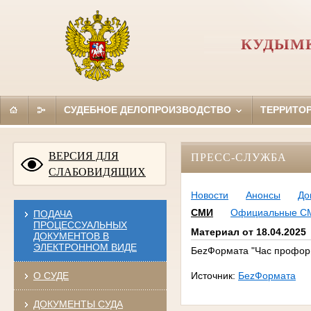
КУДЫМК
СУДЕБНОЕ ДЕЛОПРОИЗВОДСТВО
ТЕРРИТО
ВЕРСИЯ ДЛЯ
ПРЕСС-СЛУЖБА
СЛАБОВИДЯЩИХ
Новости
Анонсы
До
СМИ
Официальные С
ПОДАЧА
ПРОЦЕССУАЛЬНЫХ
Материал от 18.04.2025
ДОКУМЕНТОВ В
ЭЛЕКТРОННОМ ВИДЕ
БеzФормата "Час профор
О СУДЕ
Источник:
БеzФормата
ДОКУМЕНТЫ СУДА