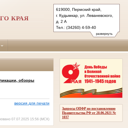
619000, Пермский край,
г. Кудымкар, ул. Леваневского,
ГО КРАЯ
д. 2 А
Тел.: (34260) 4-59-40
kudymkarsky.kpo@sudrf.ru
развернуть
ликации, обзоры
версия для печати
Запросы ОПФР по постановлению
Правительства РФ от 28.06.2021 №
1037
ковано 07.07.2025 15:56 (МСК)