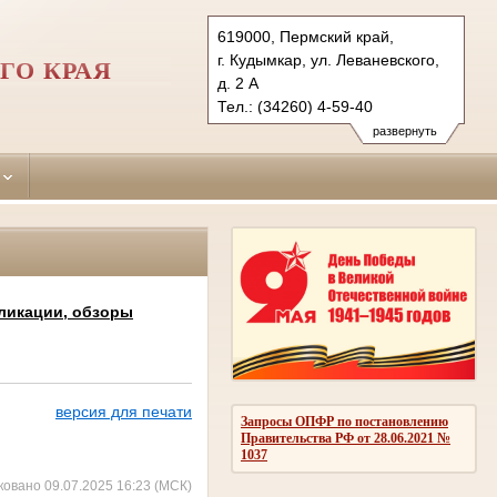
619000, Пермский край,
г. Кудымкар, ул. Леваневского,
ГО КРАЯ
д. 2 А
Тел.: (34260) 4-59-40
kudymkarsky.kpo@sudrf.ru
развернуть
ликации, обзоры
версия для печати
Запросы ОПФР по постановлению
Правительства РФ от 28.06.2021 №
1037
ковано 09.07.2025 16:23 (МСК)