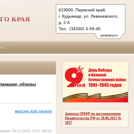
619000, Пермский край,
г. Кудымкар, ул. Леваневского,
ГО КРАЯ
д. 2 А
Тел.: (34260) 4-59-40
kudymkarsky.kpo@sudrf.ru
развернуть
ликации, обзоры
версия для печати
Запросы ОПФР по постановлению
Правительства РФ от 28.06.2021 №
1037
ковано 30.12.2025 13:07 (МСК)