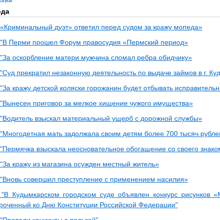
ода
«Криминальный дуэт» ответил перед судом за кражу мопеда»
"В Перми прошел Форум правосудия «Пермский период»
"За оскорбление матери мужчина сломал ребра обидчику»
Суд прекратил незаконную деятельность по выдаче займов в г. К
"За кражу детской коляски горожанин будет отбывать исправитель
"Вынесен приговор за мелкое хищение чужого имущества»
"Водитель взыскал материальный ущерб с дорожной службы»
"Многодетная мать задолжала своим детям более 700 тысяч рубле
"Пермячка взыскала неосновательное обогащение со своего знако
"За кражу из магазина осужден местный житель»
"Вновь совершил преступление с применением насилия»
"В Кудымкарском городском суде объявлен конкурс рисунков «
уроченный ко Дню Конституции Российской Федерации"
"Провели каникулы с пользой"