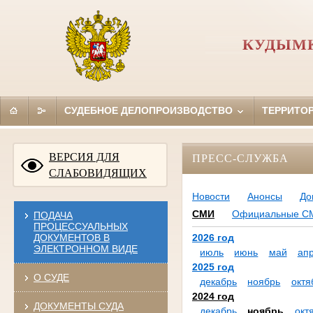
КУДЫМК
СУДЕБНОЕ ДЕЛОПРОИЗВОДСТВО
ТЕРРИТО
ВЕРСИЯ ДЛЯ
ПРЕСС-СЛУЖБА
СЛАБОВИДЯЩИХ
Новости
Анонсы
До
СМИ
Официальные С
ПОДАЧА
ПРОЦЕССУАЛЬНЫХ
ДОКУМЕНТОВ В
2026 год
ЭЛЕКТРОННОМ ВИДЕ
июль
июнь
май
ап
2025 год
О СУДЕ
декабрь
ноябрь
октя
2024 год
ДОКУМЕНТЫ СУДА
декабрь
ноябрь
окт