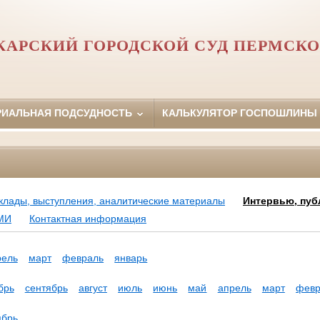
АРСКИЙ ГОРОДСКОЙ СУД ПЕРМСКО
РИАЛЬНАЯ ПОДСУДНОСТЬ
КАЛЬКУЛЯТОР ГОСПОШЛИНЫ
клады, выступления, аналитические материалы
Интервью, пуб
МИ
Контактная информация
рель
март
февраль
январь
брь
сентябрь
август
июль
июнь
май
апрель
март
февр
ябрь