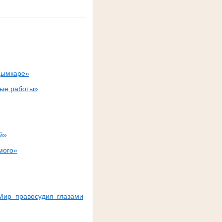
удымкаре»
ные работы»
й»
мого»
Мир правосудия глазами