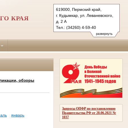
619000, Пермский край,
г. Кудымкар, ул. Леваневского,
ГО КРАЯ
д. 2 А
Тел.: (34260) 4-59-40
kudymkarsky.kpo@sudrf.ru
развернуть
ликации, обзоры
Запросы ОПФР по постановлению
Правительства РФ от 28.06.2021 №
аль
январь
1037