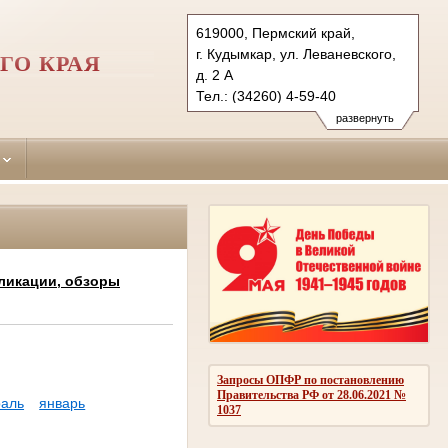
619000, Пермский край,
г. Кудымкар, ул. Леваневского,
ГО КРАЯ
д. 2 А
Тел.: (34260) 4-59-40
kudymkarsky.kpo@sudrf.ru
развернуть
ликации, обзоры
Запросы ОПФР по постановлению
Правительства РФ от 28.06.2021 №
аль
январь
1037