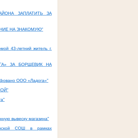
АЙОНА ЗАПЛАТИТЬ ЗА
ЕНИЕ НА ЗНАКОМУЮ"
мой 43-летний житель г.
ГА» ЗА БОРЩЕВИК НА
афовано ООО «Ладога»"
КОЙ"
та"
нную вывеску магазина"
инской СОШ в рамках