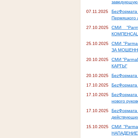
заведующую 
07.11.2025
БеzФормата 
Пермяцкого 
27.10.2025
СМИ "Par
КОМПЕНСА
25.10.2025
СМИ "Parm
ЗА МОШЕНН
20.10.2025
СМИ "Parma
КАРТЫ"
20.10.2025
БеzФормата 
17.10.2025
БеzФормата 
17.10.2025
БеzФормата 
нового руков
17.10.2025
БеzФормата
действующих
15.10.2025
СМИ "Parm
НАПАДЕНИЕ