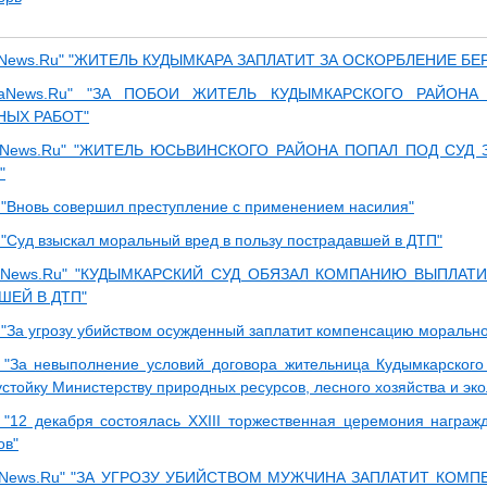
News.Ru" "ЖИТЕЛЬ КУДЫМКАРА ЗАПЛАТИТ ЗА ОСКОРБЛЕНИЕ БЕ
aNews.Ru" "ЗА ПОБОИ ЖИТЕЛЬ КУДЫМКАРСКОГО РАЙОНА
НЫХ РАБОТ"
aNews.Ru" "ЖИТЕЛЬ ЮСЬВИНСКОГО РАЙОНА ПОПАЛ ПОД СУД 
"
"Вновь совершил преступление с применением насилия"
"Суд взыскал моральный вред в пользу пострадавшей в ДТП"
aNews.Ru" "КУДЫМКАРСКИЙ СУД ОБЯЗАЛ КОМПАНИЮ ВЫПЛАТИ
ШЕЙ В ДТП"
"За угрозу убийством осужденный заплатит компенсацию морально
"За невыполнение условий договора жительница Кудымкарского
стойку Министерству природных ресурсов, лесного хозяйства и эко
"12 декабря состоялась XXIII торжественная церемония награ
ов"
aNews.Ru" "ЗА УГРОЗУ УБИЙСТВОМ МУЖЧИНА ЗАПЛАТИТ КОМ