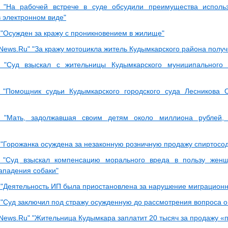
 "На рабочей встрече в суде обсудили преимущества исполь
в электронном виде"
"Осужден за кражу с проникновением в жилище"
ews.Ru" "За кражу мотоцикла житель Кудымкарского района получ
 "Суд взыскал с жительницы Кудымкарского муниципального 
"Помощник судьи Кудымкарского городского суда Лесникова О
 "Мать, задолжавшая своим детям около миллиона рублей, 
"Горожанка осуждена за незаконную розничную продажу спиртосо
 "Суд взыскал компенсацию морального вреда в пользу женщ
нападения собаки"
"Деятельность ИП была приостановлена за нарушение миграционно
"Суд заключил под стражу осужденную до рассмотрения вопроса о
ews.Ru" "Жительница Кудымкара заплатит 20 тысяч за продажу «