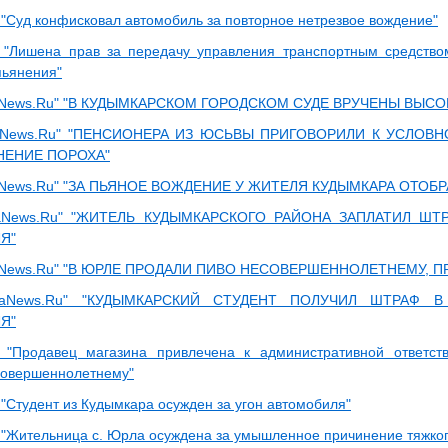
"Суд конфисковал автомобиль за повторное нетрезвое вождение"
"Лишена прав за передачу управления транспортным средство
пьянения"
News.Ru" "В КУДЫМКАРСКОМ ГОРОДСКОМ СУДЕ ВРУЧЕНЫ ВЫСО
aNews.Ru" "ПЕНСИОНЕРА ИЗ ЮСЬВЫ ПРИГОВОРИЛИ К УСЛОВН
НЕНИЕ ПОРОХА"
News.Ru" "ЗА ПЬЯНОЕ ВОЖДЕНИЕ У ЖИТЕЛЯ КУДЫМКАРА ОТОБ
aNews.Ru" "ЖИТЕЛЬ КУДЫМКАРСКОГО РАЙОНА ЗАПЛАТИЛ ШТ
Я"
News.Ru" "В ЮРЛЕ ПРОДАЛИ ПИВО НЕСОВЕРШЕННОЛЕТНЕМУ, П
maNews.Ru" "КУДЫМКАРСКИЙ СТУДЕНТ ПОЛУЧИЛ ШТРАФ 
Я"
 "Продавец магазина привлечена к административной ответст
совершеннолетнему"
"Студент из Кудымкара осужден за угон автомобиля"
"Жительница с. Юрла осуждена за умышленное причинение тяжког