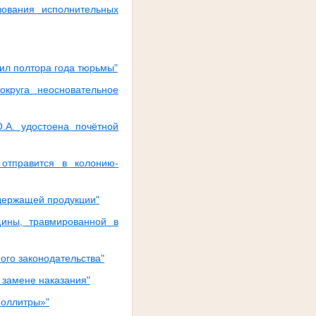
зования исполнительных
ил полтора года тюрьмы"
округа неосновательное
.А. удостоена почётной
отправится в колонию-
держащей продукции"
ины, травмированной в
го законодательства"
 замене наказания"
поллитры»"