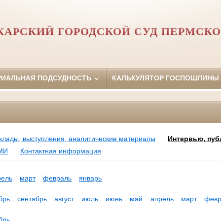
АРСКИЙ ГОРОДСКОЙ СУД ПЕРМСКО
РИАЛЬНАЯ ПОДСУДНОСТЬ
КАЛЬКУЛЯТОР ГОСПОШЛИНЫ
клады, выступления, аналитические материалы
Интервью, пуб
МИ
Контактная информация
рель
март
февраль
январь
брь
сентябрь
август
июль
июнь
май
апрель
март
февр
брь