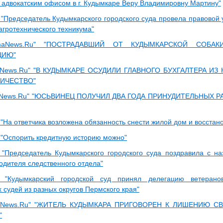
адвокатским офисом в г. Кудымкаре Веру Владимировну Мартину"
"Председатель Кудымкарского городского суда провела правовой у
агротехнического техникума"
maNews.Ru" "ПОСТРАДАВШИЙ ОТ КУДЫМКАРСКОЙ СОБАК
ЦИЮ"
aNews.Ru" "В КУДЫМКАРЕ ОСУДИЛИ ГЛАВНОГО БУХГАЛТЕРА И
ИЧЕСТВО"
News.Ru" "ЮСЬВИНЕЦ ПОЛУЧИЛ ДВА ГОДА ПРИНУДИТЕЛЬНЫХ РА
"На ответчика возложена обязанность снести жилой дом и восстано
"Оспорить кредитную историю можно"
"Председатель Кудымкарского городского суда поздравила с н
одителя следственного отдела"
 "Кудымкарский городской суд принял делегацию ветеран
 судей из разных округов Пермского края"
aNews.Ru" "ЖИТЕЛЬ КУДЫМКАРА ПРИГОВОРЕН К ЛИШЕНИЮ С
"