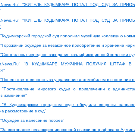
aNews.Ru" "ЖИТЕЛЬ КУДЫМКАРА ПОПАЛ ПОД СУД ЗА ПРИО
"
aNews.Ru" "ЖИТЕЛЬ КУДЫМКАРА ПОПАЛ ПОД СУД ЗА ПРИО
"
"Кудымкарский городской суд пополнил музейную коллекцию новы
"Горожанин осужден за незаконное приобретение и хранение нарк
"Состоялось очередное заседание квалификационной коллегии суд
maNews.Ru" "В КУДЫМКАРЕ МУЖЧИНА ПОЛУЧИЛ ШТРАФ В
Я"
"Понес ответственность за управление автомобилем в состоянии 
 "Постановление мирового судьи о привлечении к администра
ез изменения"
 "В Кудымкарском городском суде обсудили вопросы направл
на рассмотрение в суд"
"Осужден за нанесение побоев"
"За возгорание несанкционированной свалки оштрафована Админи