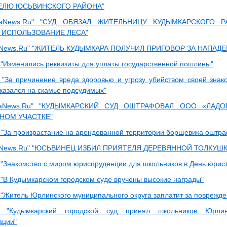
ЕЛЮ ЮСЬВИНСКОГО РАЙОНА"
aNews.Ru" "СУД ОБЯЗАЛ ЖИТЕЛЬНИЦУ КУДЫМКАРСКОГО Р
 ИСПОЛЬЗОВАНИЕ ЛЕСА"
News.Ru" "ЖИТЕЛЬ КУДЫМКАРА ПОЛУЧИЛ ПРИГОВОР ЗА НАПАД
"Изменились реквизиты для уплаты государственной пошлины"
"За причинение вреда здоровью и угрозу убийством своей знако
казался на скамье подсудимых"
aNews.Ru" "КУДЫМКАРСКИЙ СУД ОШТРАФОВАЛ ООО «ЛАДО
НОМ УЧАСТКЕ"
"За произрастание на арендованной территории борщевика оштр
aNews.Ru" "ЮСЬВИНЕЦ ИЗБИЛ ПРИЯТЕЛЯ ДЕРЕВЯННОЙ ТОЛКУШ
"Знакомство с миром юриспруденции для школьников в День юрис
"В Кудымкарском городском суде вручены высокие награды"
"Житель Юрлинского муниципального округа заплатит за поврежде
а "Кудымкарский городской суд принял школьников Юрл
ации"