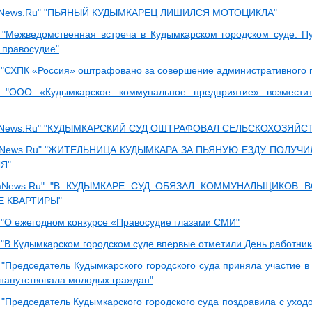
aNews.Ru" "ПЬЯНЫЙ КУДЫМКАРЕЦ ЛИШИЛСЯ МОТОЦИКЛА"
"Межведомственная встреча в Кудымкарском городском суде: П
 правосудие"
"СХПК «Россия» оштрафовано за совершение административного 
 "ООО «Кудымкарское коммунальное предприятие» возмести
aNews.Ru" "КУДЫМКАРСКИЙ СУД ОШТРАФОВАЛ СЕЛЬСКОХОЗЯЙС
aNews.Ru" "ЖИТЕЛЬНИЦА КУДЫМКАРА ЗА ПЬЯНУЮ ЕЗДУ ПОЛУЧ
Я"
aNews.Ru" "В КУДЫМКАРЕ СУД ОБЯЗАЛ КОММУНАЛЬЩИКОВ 
Е КВАРТИРЫ"
"О ежегодном конкурсе «Правосудие глазами СМИ"
"В Кудымкарском городском суде впервые отметили День работник
"Председатель Кудымкарского городского суда приняла участие в
 напутствовала молодых граждан"
"Председатель Кудымкарского городского суда поздравила с уход