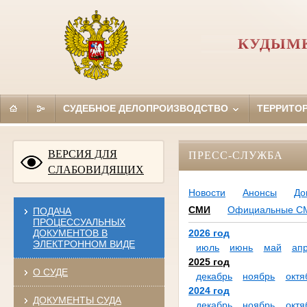
КУДЫМК
СУДЕБНОЕ ДЕЛОПРОИЗВОДСТВО
ТЕРРИТО
ВЕРСИЯ ДЛЯ
ПРЕСС-СЛУЖБА
СЛАБОВИДЯЩИХ
Новости
Анонсы
До
СМИ
Официальные С
ПОДАЧА
ПРОЦЕССУАЛЬНЫХ
ДОКУМЕНТОВ В
2026 год
ЭЛЕКТРОННОМ ВИДЕ
июль
июнь
май
ап
2025 год
О СУДЕ
декабрь
ноябрь
октя
2024 год
ДОКУМЕНТЫ СУДА
декабрь
ноябрь
октя