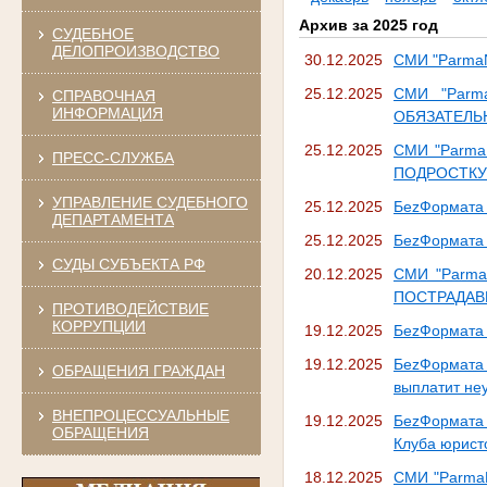
Архив за 2025 год
СУДЕБНОЕ
ДЕЛОПРОИЗВОДСТВО
30.12.2025
СМИ "Parma
25.12.2025
СМИ "Parm
СПРАВОЧНАЯ
ИНФОРМАЦИЯ
ОБЯЗАТЕЛЬ
25.12.2025
СМИ "Parm
ПРЕСС-СЛУЖБА
ПОДРОСТКУ
УПРАВЛЕНИЕ СУДЕБНОГО
25.12.2025
БеzФормата 
ДЕПАРТАМЕНТА
25.12.2025
БеzФормата 
СУДЫ СУБЪЕКТА РФ
20.12.2025
СМИ "Parm
ПОСТРАДАВ
ПРОТИВОДЕЙСТВИЕ
КОРРУПЦИИ
19.12.2025
БеzФормата 
19.12.2025
БеzФормата 
ОБРАЩЕНИЯ ГРАЖДАН
выплатит неу
ВНЕПРОЦЕССУАЛЬНЫЕ
19.12.2025
БеzФормата 
ОБРАЩЕНИЯ
Клуба юрист
18.12.2025
СМИ "Parm