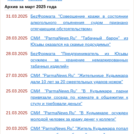
Архив за март 2025 года
31.03.2025
БеzФормата "Совершение кражи в состоянии
алкогольного опьянения судом признано
отягчающим обстоятельством»
28.03.2025
СМИ "ParmaNews.Ru" "Табачный барон" из
Юсьвы оказался на скамье подсудимых"
28.03.2025
БеzФормата "Предприниматель из Юсьвы
осужден за хранение немаркированных
табачных изделий»
27.03.2025
СМИ "ParmaNews.Ru" "Жительнице Кудымкара
дали 10 лет за 20 смертельных ударов ножом"
25.03.2025
СМИ "ParmaNews.Ru" "В Кудымкаре парни
привязали соседа по комнате в общежитии к
стулу и требовали деньги"
21.03.2025
СМИ "ParmaNews.Ru" "В Кудымкаре осужден
молодой человек за кражу денег у коллеги"
20.03.2025
СМИ "ParmaNews.Ru" "Житель Кудымкара попал