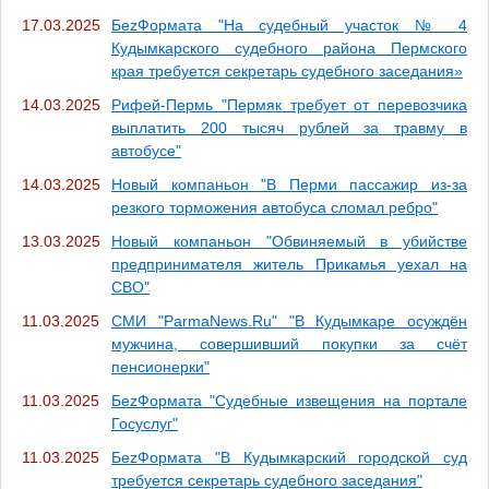
17.03.2025
БеzФормата "На судебный участок № 4
Кудымкарского судебного района Пермского
края требуется секретарь судебного заседания»
14.03.2025
Рифей-Пермь "Пермяк требует от перевозчика
выплатить 200 тысяч рублей за травму в
автобусе"
14.03.2025
Новый компаньон "В Перми пассажир из-за
резкого торможения автобуса сломал ребро"
13.03.2025
Новый компаньон "Обвиняемый в убийстве
предпринимателя житель Прикамья уехал на
СВО"
11.03.2025
СМИ "ParmaNews.Ru" "В Кудымкаре осуждён
мужчина, совершивший покупки за счёт
пенсионерки"
11.03.2025
БеzФормата "Судебные извещения на портале
Госуслуг"
11.03.2025
БеzФормата "В Кудымкарский городской суд
требуется секретарь судебного заседания"