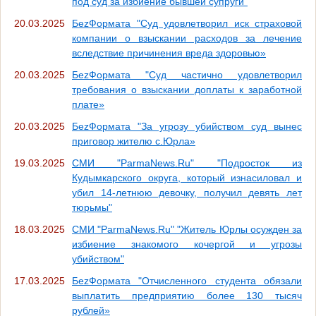
под суд за избиение бывшей супруги"
20.03.2025
БеzФормата "Суд удовлетворил иск страховой
компании о взыскании расходов за лечение
вследствие причинения вреда здоровью»
20.03.2025
БеzФормата "Суд частично удовлетворил
требования о взыскании доплаты к заработной
плате»
20.03.2025
БеzФормата "За угрозу убийством суд вынес
приговор жителю с.Юрла»
19.03.2025
СМИ "ParmaNews.Ru" "Подросток из
Кудымкарского округа, который изнасиловал и
убил 14-летнюю девочку, получил девять лет
тюрьмы"
18.03.2025
СМИ "ParmaNews.Ru" "Житель Юрлы осужден за
избиение знакомого кочергой и угрозы
убийством"
17.03.2025
БеzФормата "Отчисленного студента обязали
выплатить предприятию более 130 тысяч
рублей»