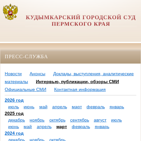
КУДЫМКАРСКИЙ ГОРОДСКОЙ СУД
ПЕРМСКОГО КРАЯ
ПРЕСС-СЛУЖБА
Новости
Анонсы
Доклады, выступления, аналитические
материалы
Интервью, публикации, обзоры СМИ
Официальные СМИ
Контактная информация
2026 год
июль
июнь
май
апрель
март
февраль
январь
2025 год
декабрь
ноябрь
октябрь
сентябрь
август
июль
июнь
май
апрель
март
февраль
январь
2024 год
декабрь
ноябрь
октябрь