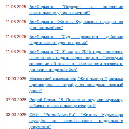
11.03.2025
БеzФормата "Осужден за нанесение
сожительнице ударов кочергой"
11.03.2025
БеzФормата "Житель Кудымкара осужден за
угон автомобиля"
11.03.2025
БеzФормата "Суд прекратил действие
водительского удостоверения"
11.03.2025
БеzФормата "С 01 марта 2025 года появилась
возможность подать через портал «Госуслуги»
заявление об отказе от возможности заключать
договоры кредита/займа"
10.03.2025
Московский комсомолец "Жительница Прикамья
приговорена к штрафу за заведомо ложный
донос"
07.03.2025
Рифей-Пермь "В Прикамье осудили мужчину,
избившего сожительницу кочергой"
03.03.2025
СМИ "ParmaNews.Ru" "Житель Кудымкара
осуждён за использование поддельного
документа"