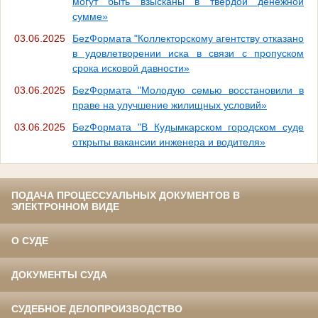
могут быть взысканы в твердой денежной
сумме»
03.06.2025
БеzФормата "Коллекторскому агентству отказано
в удовлетворении иска в связи с пропуском
срока исковой давности»
03.06.2025
БеzФормата "Молодую семью восстановили в
праве на улучшение жилищных условий»
03.06.2025
БеzФормата "В Кудымкарском городском суде
открыты вакансии инженера и водителя»
ПОДАЧА ПРОЦЕССУАЛЬНЫХ ДОКУМЕНТОВ В
ЭЛЕКТРОННОМ ВИДЕ
О СУДЕ
ДОКУМЕНТЫ СУДА
СУДЕБНОЕ ДЕЛОПРОИЗВОДСТВО