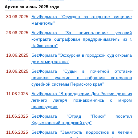
Архив за июнь 2025 года
30.06.2025
БеzФормата "Осужден за открытое хищение
магнитолы"
26.06.2025
БеzФормата "За неисполнение условий
контракта оштрафован предприниматель из г.
Чайковского"
19.06.2025
БеzФормата "Экскурсия в городской суд открыла
детям мир закона"
19.06.2025
БеzФормата "Судьи в почетной отставке
приняли участие в собрании ветеранов
судебной системы Пермского края"
11.06.2025
БеzФормата "В преддверии Дня России дети из
летнего лагеря познакомились с миром
правосудия»
11.06.2025
БеzФормата "Отряд "Поиск" посетил
Кудымкарский городской суд"
11.06.2025
БеzФормата "Занятость подростков в летний