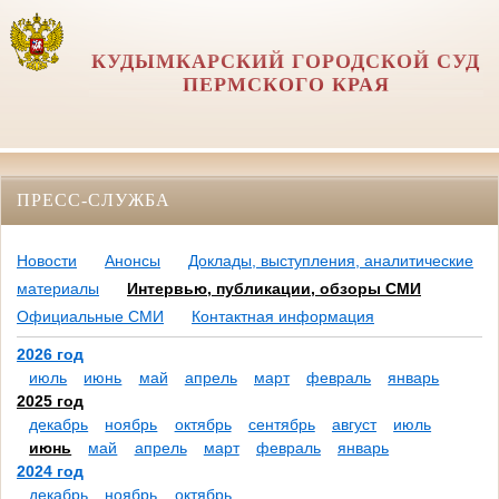
КУДЫМКАРСКИЙ ГОРОДСКОЙ СУД
ПЕРМСКОГО КРАЯ
ПРЕСС-СЛУЖБА
Новости
Анонсы
Доклады, выступления, аналитические
материалы
Интервью, публикации, обзоры СМИ
Официальные СМИ
Контактная информация
2026 год
июль
июнь
май
апрель
март
февраль
январь
2025 год
декабрь
ноябрь
октябрь
сентябрь
август
июль
июнь
май
апрель
март
февраль
январь
2024 год
декабрь
ноябрь
октябрь