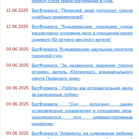
период стала темой обсуждения в суде"
11.06.2025
БеzФормата "Пермский край пополнил список
судебных примирителей"
11.06.2025
БеzФормата "Кудымкарским городским судом
рассмотрено уголовное дело в отношении ранее
судимого 50-летнего местного жителя"
03.06.2025
БеzФормата "Кудымкарские школьники посетили
городской суд»
03.06.2025
БеzФормата "За незаконное хранение пороха
осужден житель Юрлинского муниципального
округа Пермского края»
03.06.2025
БеzФормата " Работы как исправительная мера
за нанесенные побои»
03.06.2025
БеzФормата "Суд дополнил ранее
установленные ограничения в отношении лица,
находящегося под административным
надзором»
03.06.2025
БеzФормата "Алименты на содержание ребенка