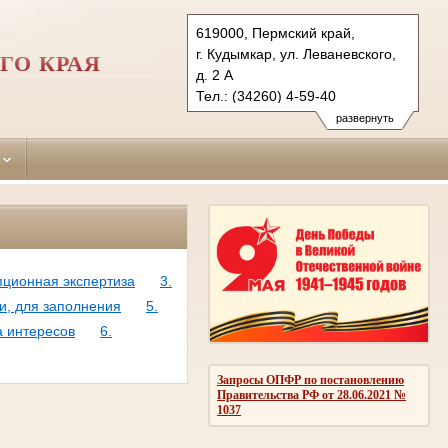
619000, Пермский край,
г. Кудымкар, ул. Леваневского,
ГО КРАЯ
д. 2 А
Тел.: (34260) 4-59-40
kudymkarsky.kpo@sudrf.ru
развернуть
пционная экспертиза
3.
и, для заполнения
5.
а интересов
6.
Запросы ОПФР по постановлению
Правительства РФ от 28.06.2021 №
1037