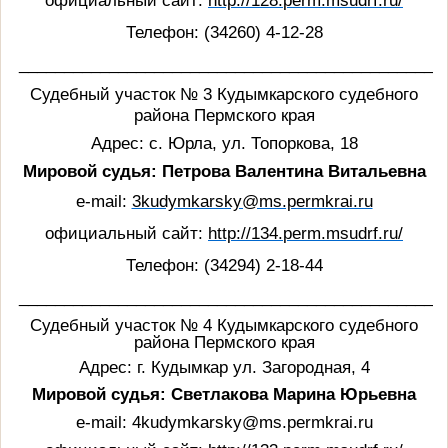
официальный сайт:
http
://128.
perm
.
msudrf
.
ru
/
Телефон: (34260) 4-12-28
_______________________________________________
Судебный участок № 3 Кудымкарского судебного
района Пермского края
Адрес:
с. Юрла, ул. Топоркова, 18
Мировой судья: Петрова Валентина Витальевна
e-mail:
3kudymkarsky@ms.permkrai.ru
официальный сайт:
http
://134.
perm
.
msudrf
.
ru
/
Телефон: (342
94
) 2-18-44
_______________________________________________
Судебный участок № 4 Кудымкарского судебного
района Пермского края
Адрес:
г. Кудымкар ул. Загородная, 4
Мировой судья: Светлакова Марина Юрьевна
e-mail:
4kudymkarsky@ms.permkrai.ru