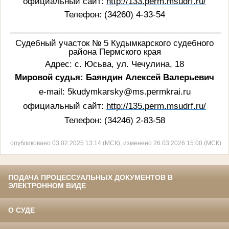
официальный сайт:
http
://133.
perm
.
msudrf
.
ru
/
Телефон: (34260) 4-33-54
_______________________________________________
Судебный участок № 5 Кудымкарского судебного
района Пермского края
А
дрес: с. Юсьва, ул. Чечулина, 18
Мировой судья: Баяндин Алексей Валерьевич
e-mail:
5kudymkarsky@ms.permkrai.ru
официальный сайт:
http
://135.
perm
.
msudrf
.
ru
/
Телефон: (34246) 2-83-58
опубликовано 03.02.2025 13:14 (МСК), изменено 26.03.2026 15:00 (МСК)
ПОДАЧА ПРОЦЕССУАЛЬНЫХ ДОКУМЕНТОВ В
ЭЛЕКТРОННОМ ВИДЕ
О СУДЕ