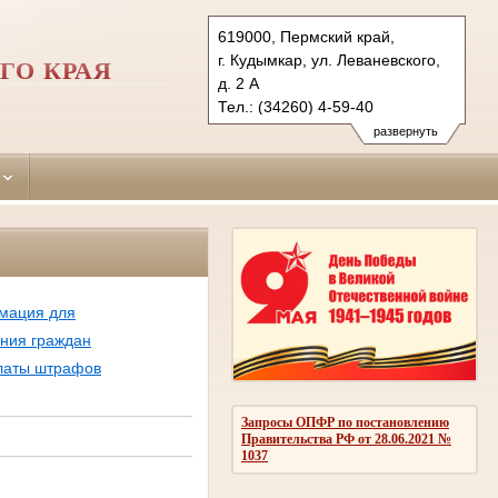
619000, Пермский край,
г. Кудымкар, ул. Леваневского,
ГО КРАЯ
д. 2 А
Тел.: (34260) 4-59-40
kudymkarsky.kpo@sudrf.ru
развернуть
мация для
ния граждан
платы штрафов
Запросы ОПФР по постановлению
Правительства РФ от 28.06.2021 №
1037