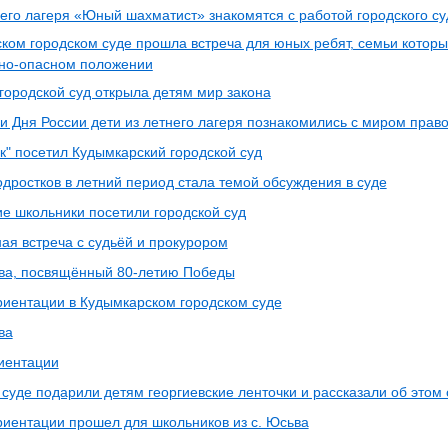
него лагеря «Юный шахматист» знакомятся с работой городского су
ком городском суде прошла встреча для юных ребят, семьи которых
но-опасном положении
 городской суд открыла детям мир закона
и Дня России дети из летнего лагеря познакомились с миром прав
к" посетил Кудымкарский городской суд
одростков в летний период стала темой обсуждения в суде
е школьники посетили городской суд
ая встреча с судьёй и прокурором
ва, посвящённый 80-летию Победы
иентации в Кудымкарском городском суде
ва
иентации
 суде подарили детям георгиевские ленточки и рассказали об этом
иентации прошел для школьников из с. Юсьва