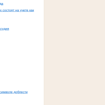
да
 состоят на учете как
осудия
 символе доблести