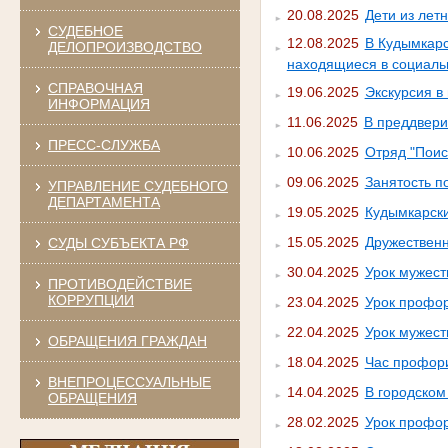
20.08.2025
Дети из лет
СУДЕБНОЕ
12.08.2025
В Кудымкарс
ДЕЛОПРОИЗВОДСТВО
находящиеся в социаль
СПРАВОЧНАЯ
19.06.2025
Экскурсия в
ИНФОРМАЦИЯ
11.06.2025
В преддвери
ПРЕСС-СЛУЖБА
10.06.2025
Отряд "Поис
09.06.2025
Занятость п
УПРАВЛЕНИЕ СУДЕБНОГО
ДЕПАРТАМЕНТА
19.05.2025
Кудымкарски
15.05.2025
Дружественн
СУДЫ СУБЪЕКТА РФ
30.04.2025
Урок мужест
ПРОТИВОДЕЙСТВИЕ
КОРРУПЦИИ
23.04.2025
Урок профор
22.04.2025
Урок мужест
ОБРАЩЕНИЯ ГРАЖДАН
18.04.2025
Час профор
ВНЕПРОЦЕССУАЛЬНЫЕ
14.04.2025
В городском
ОБРАЩЕНИЯ
28.02.2025
Урок профор